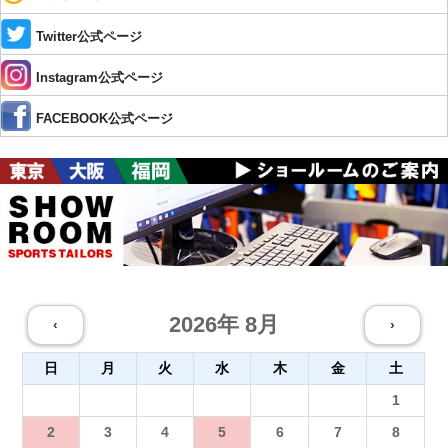
Twitter公式ページ
Instagram公式ページ
FACEBOOK公式ページ
2026年 8月
‹
›
日
月
火
水
木
金
土
26
27
28
29
30
31
1
2
3
4
5
6
7
8