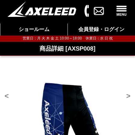
ショールーム
会員登録・ログイン
営業日：月 火 木 金 土 10:00～18:00 休業日：水 日 祝
東京ショールーム
大阪ショールーム
福岡ショールーム
商品詳細 [AXSP008]
<
>